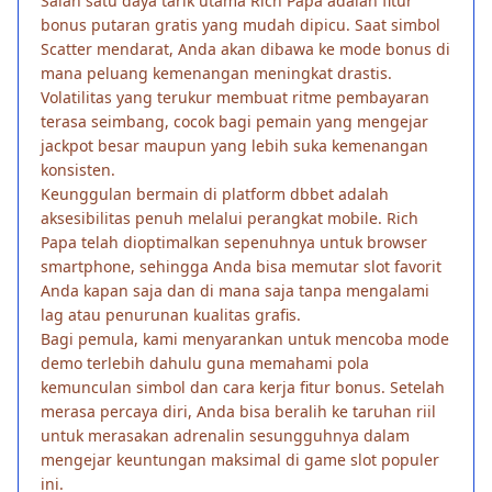
Salah satu daya tarik utama Rich Papa adalah fitur
bonus putaran gratis yang mudah dipicu. Saat simbol
Scatter mendarat, Anda akan dibawa ke mode bonus di
mana peluang kemenangan meningkat drastis.
Volatilitas yang terukur membuat ritme pembayaran
terasa seimbang, cocok bagi pemain yang mengejar
jackpot besar maupun yang lebih suka kemenangan
konsisten.
Keunggulan bermain di platform dbbet adalah
aksesibilitas penuh melalui perangkat mobile. Rich
Papa telah dioptimalkan sepenuhnya untuk browser
smartphone, sehingga Anda bisa memutar slot favorit
Anda kapan saja dan di mana saja tanpa mengalami
lag atau penurunan kualitas grafis.
Bagi pemula, kami menyarankan untuk mencoba mode
demo terlebih dahulu guna memahami pola
kemunculan simbol dan cara kerja fitur bonus. Setelah
merasa percaya diri, Anda bisa beralih ke taruhan riil
untuk merasakan adrenalin sesungguhnya dalam
mengejar keuntungan maksimal di game slot populer
ini.