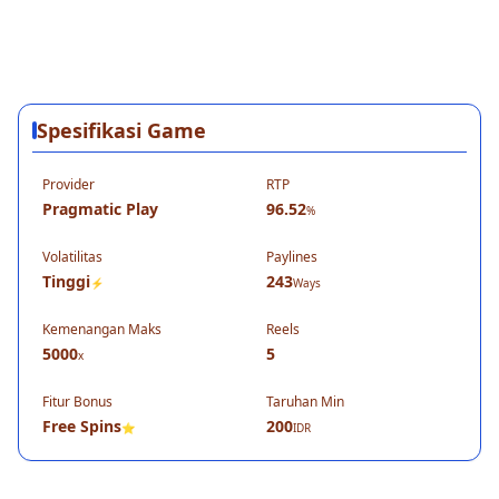
Spesifikasi Game
Provider
RTP
Pragmatic Play
96.52
%
Volatilitas
Paylines
Tinggi
243
⚡
Ways
Kemenangan Maks
Reels
5000
5
x
Fitur Bonus
Taruhan Min
Free Spins
200
⭐
IDR