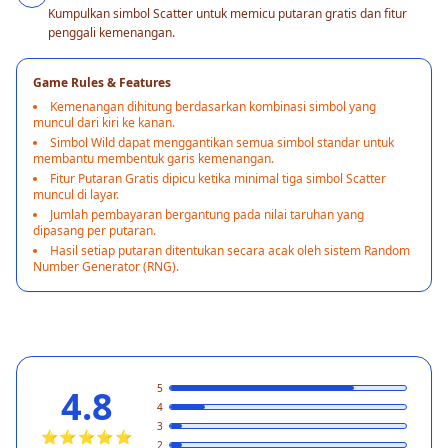
Kumpulkan simbol Scatter untuk memicu putaran gratis dan fitur
penggali kemenangan.
Game Rules & Features
Kemenangan dihitung berdasarkan kombinasi simbol yang
muncul dari kiri ke kanan.
Simbol Wild dapat menggantikan semua simbol standar untuk
membantu membentuk garis kemenangan.
Fitur Putaran Gratis dipicu ketika minimal tiga simbol Scatter
muncul di layar.
Jumlah pembayaran bergantung pada nilai taruhan yang
dipasang per putaran.
Hasil setiap putaran ditentukan secara acak oleh sistem Random
Number Generator (RNG).
5
4.8
4
3
⭐⭐⭐⭐⭐
2