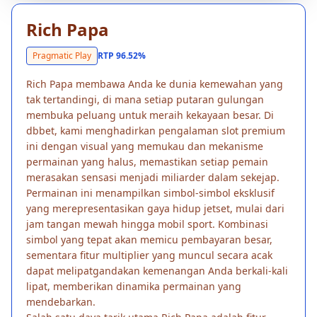
▶
Rich Papa
Pragmatic Play
RTP 96.52%
Rich Papa membawa Anda ke dunia kemewahan yang
tak tertandingi, di mana setiap putaran gulungan
membuka peluang untuk meraih kekayaan besar. Di
dbbet, kami menghadirkan pengalaman slot premium
ini dengan visual yang memukau dan mekanisme
permainan yang halus, memastikan setiap pemain
merasakan sensasi menjadi miliarder dalam sekejap.
Permainan ini menampilkan simbol-simbol eksklusif
yang merepresentasikan gaya hidup jetset, mulai dari
jam tangan mewah hingga mobil sport. Kombinasi
simbol yang tepat akan memicu pembayaran besar,
sementara fitur multiplier yang muncul secara acak
dapat melipatgandakan kemenangan Anda berkali-kali
lipat, memberikan dinamika permainan yang
mendebarkan.