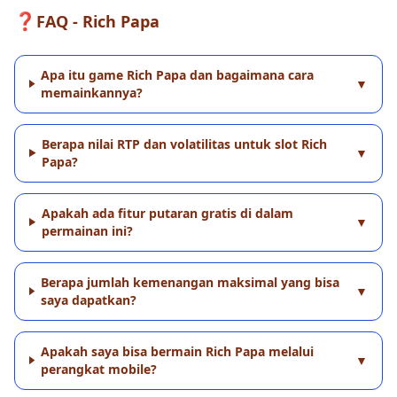
❓
FAQ - Rich Papa
Apa itu game Rich Papa dan bagaimana cara
▼
memainkannya?
Berapa nilai RTP dan volatilitas untuk slot Rich
▼
Papa?
Apakah ada fitur putaran gratis di dalam
▼
permainan ini?
Berapa jumlah kemenangan maksimal yang bisa
▼
saya dapatkan?
Apakah saya bisa bermain Rich Papa melalui
▼
perangkat mobile?