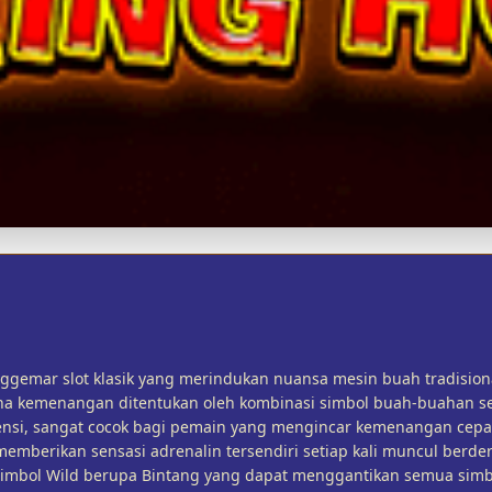
enggemar slot klasik yang merindukan nuansa mesin buah tradisio
 kemenangan ditentukan oleh kombinasi simbol buah-buahan sega
ensi, sangat cocok bagi pemain yang mengincar kemenangan cepa
emberikan sensasi adrenalin tersendiri setiap kali muncul berder
 simbol Wild berupa Bintang yang dapat menggantikan semua simbol