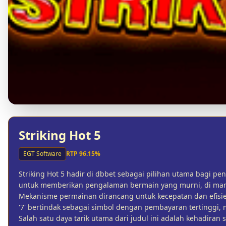
▶
Striking Hot 5
EGT Software
RTP 96.15%
Striking Hot 5 hadir di dbbet sebagai pilihan utama bagi p
untuk memberikan pengalaman bermain yang murni, di mana
Mekanisme permainan dirancang untuk kecepatan dan efisi
'7' bertindak sebagai simbol dengan pembayaran tertinggi, m
Salah satu daya tarik utama dari judul ini adalah kehadiran