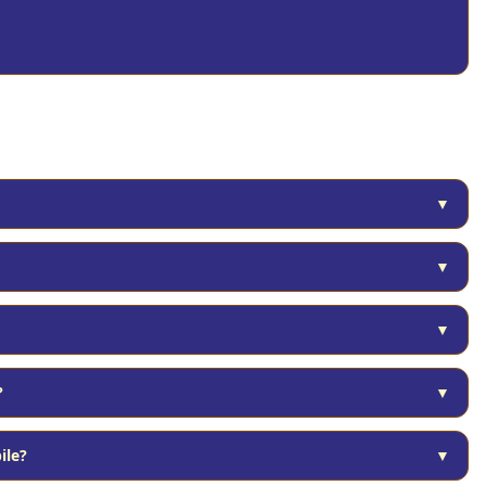
▼
▼
▼
?
▼
ile?
▼